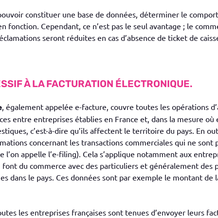
pouvoir constituer une base de données, déterminer le comport
 en fonction. Cependant, ce n’est pas le seul avantage ; le comm
éclamations seront réduites en cas d’absence de ticket de caiss
SSIF À LA FACTURATION ÉLECTRONIQUE.
e
, également appelée e-facture, couvre toutes les opérations d’
ces entre entreprises établies en France et, dans la mesure où e
tiques, c’est-à-dire qu’ils affectent le territoire du pays. En ou
ormations concernant les transactions commerciales qui ne sont 
e l’on appelle l’e-filing). Cela s’applique notamment aux entrep
i font du commerce avec des particuliers et généralement des p
ies dans le pays. Ces données sont par exemple le montant de l
outes les entreprises françaises sont tenues d’envoyer leurs fac