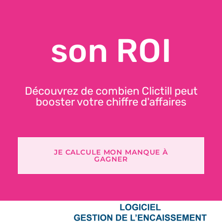
Certification NF525 renouvelée depuis 2017
son ROI
🛜 Mode hors ligne sécurisé
Découvrez de combien Clictill peut
booster votre chiffre d'affaires
JE CALCULE MON MANQUE À
GAGNER