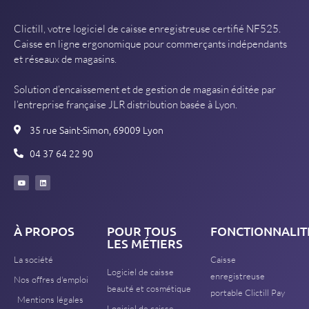
Clictill, votre logiciel de caisse enregistreuse certifié NF525.
Caisse en ligne ergonomique pour commerçants indépendants
et réseaux de magasins.
Solution d’encaissement et de gestion de magasin éditée par
l’entreprise française JLR distribution basée à Lyon.
35 rue Saint-Simon, 69009 Lyon
04 37 64 22 90
À PROPOS
POUR TOUS
FONCTIONNALIT
LES MÉTIERS
La société
Caisse
Logiciel de caisse
enregistreuse
Nos offres d'emploi
beauté et cosmétique
portable Clictill Pay
Mentions légales
Logiciel de caisse