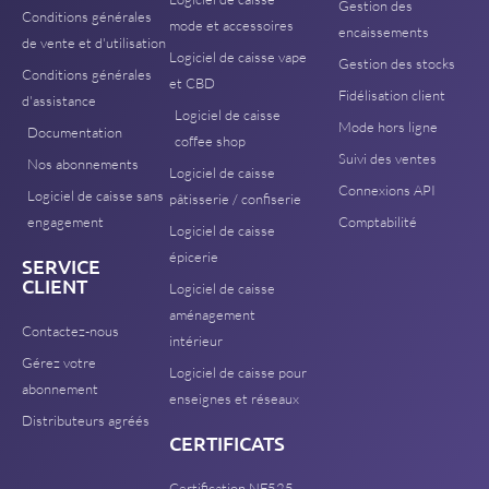
Gestion des
Conditions générales
mode et accessoires
encaissements
de vente et d'utilisation
Logiciel de caisse vape
Gestion des stocks
Conditions générales
et CBD
Fidélisation client
d'assistance
Logiciel de caisse
Mode hors ligne
Documentation
coffee shop
Suivi des ventes
Nos abonnements
Logiciel de caisse
Connexions API
Logiciel de caisse sans
pâtisserie / confiserie
engagement
Comptabilité
Logiciel de caisse
épicerie
SERVICE
CLIENT
Logiciel de caisse
aménagement
Contactez-nous
intérieur
Gérez votre
Logiciel de caisse pour
abonnement
enseignes et réseaux
Distributeurs agréés
CERTIFICATS
Certification NF525