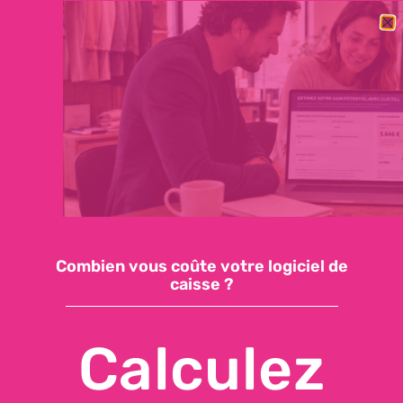
BESOIN DE CHANGER RAPIDEMENT DE LOGICIEL DE CAISSE ?
DÉCOUVREZ NOTRE OFFRE ESSENTIELLE : 59€/MOIS, SUPPORT
INCLUS, INSTALLATION EN QUELQUES JOURS
Demandez une démo
Accéder à ma caisse
Combien vous coûte votre logiciel de
caisse ?
CLICTILL, VOTRE LOGICIEL
DE CAISSE CERTIFIÉ NF525
Calculez
Encaissements et données sécurisés