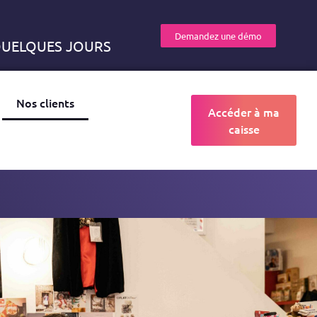
Demandez une démo
 QUELQUES JOURS
Nos clients
Accéder à ma
caisse