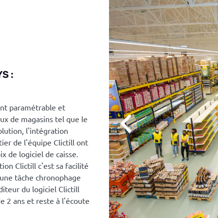
S :
ment paramétrable et
aux de magasins tel que le
ution, l'intégration
er de l'équipe Clictill ont
 de logiciel de caisse.
n Clictill c'est sa facilité
lus une tâche chronophage
iteur du logiciel Clictill
 2 ans et reste à l'écoute