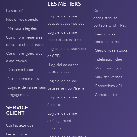
LES MÉTIERS
La société
Caisse
Logiciel de caisse
enregistreuse
Nos offres d'emploi
beauté et cosmétique
portable Clictill Pay
Mentions légales
Logiciel de caisse
Gestion des
Conditions générales
mode et accessoires
encaissements
de vente et d'utilisation
Logiciel de caisse vape
Gestion des stocks
Conditions générales
et CBD
Fidélisation client
d'assistance
Logiciel de caisse
Mode hors ligne
Documentation
coffee shop
Suivi des ventes
Nos abonnements
Logiciel de caisse
Connexions API
Logiciel de caisse sans
pâtisserie / confiserie
engagement
Comptabilité
Logiciel de caisse
épicerie
SERVICE
CLIENT
Logiciel de caisse
aménagement
Contactez-nous
intérieur
Gérez votre
Logiciel de caisse pour