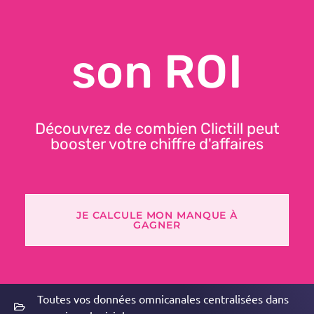
son ROI
DÉCOUVREZ LES
Découvrez de combien Clictill peut
booster votre chiffre d'affaires
FONCTIONNALITÉS
CLICTILL
JE CALCULE MON MANQUE À
GAGNER
Logiciel POS ergonomique et personnalisable, facile
à prendre en main.
Toutes vos données omnicanales centralisées dans