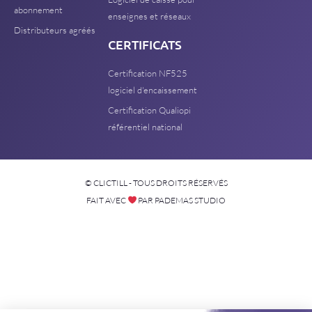
abonnement
enseignes et réseaux
Distributeurs agréés
CERTIFICATS
Certification NF525
logiciel d'encaissement
Certification Qualiopi
référentiel national
© CLICTILL - TOUS DROITS RÉSERVÉS
FAIT AVEC
PAR PADEMAS STUDIO