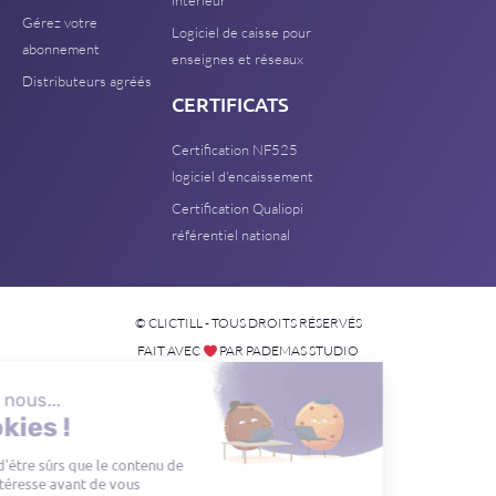
Gérez votre
Logiciel de caisse pour
abonnement
enseignes et réseaux
Distributeurs agréés
CERTIFICATS
Certification NF525
logiciel d'encaissement
Certification Qualiopi
référentiel national
© CLICTILL - TOUS DROITS RÉSERVÉS
FAIT AVEC
PAR PADEMAS STUDIO