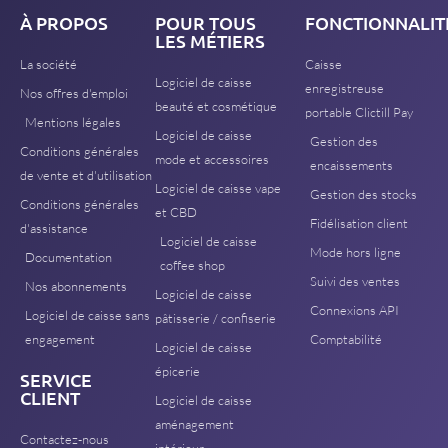
À PROPOS
POUR TOUS
FONCTIONNALIT
LES MÉTIERS
La société
Caisse
Logiciel de caisse
enregistreuse
Nos offres d'emploi
beauté et cosmétique
portable Clictill Pay
Mentions légales
Logiciel de caisse
Gestion des
Conditions générales
mode et accessoires
encaissements
de vente et d'utilisation
Logiciel de caisse vape
Gestion des stocks
Conditions générales
et CBD
Fidélisation client
d'assistance
Logiciel de caisse
Mode hors ligne
Documentation
coffee shop
Suivi des ventes
Nos abonnements
Logiciel de caisse
Connexions API
Logiciel de caisse sans
pâtisserie / confiserie
engagement
Comptabilité
Logiciel de caisse
épicerie
SERVICE
CLIENT
Logiciel de caisse
aménagement
Contactez-nous
intérieur