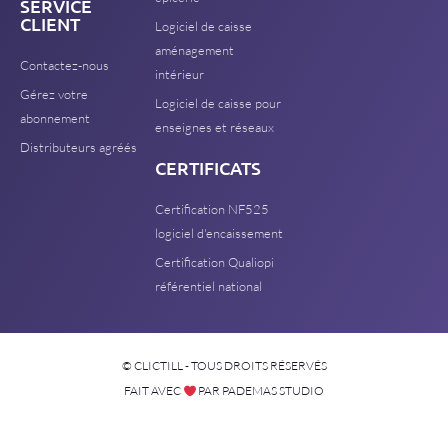
SERVICE
CLIENT
Logiciel de caisse
aménagement
Contactez-nous
intérieur
Gérez votre
Logiciel de caisse pour
abonnement
enseignes et réseaux
Distributeurs agréés
CERTIFICATS
Certification NF525
logiciel d'encaissement
Certification Qualiopi
référentiel national
© CLICTILL - TOUS DROITS RÉSERVÉS
FAIT AVEC
PAR PADEMAS STUDIO