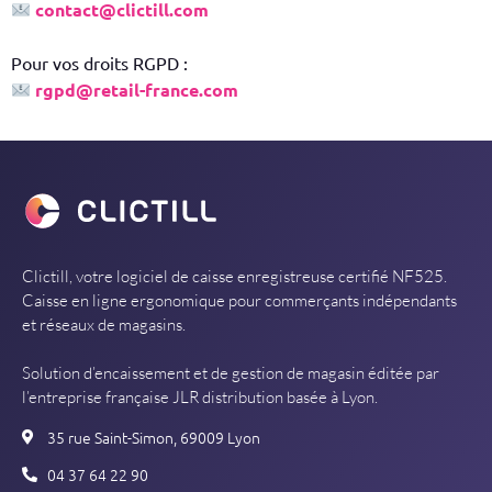
contact@clictill.com
Pour vos droits RGPD :
rgpd@retail-france.com
Clictill, votre logiciel de caisse enregistreuse certifié NF525.
Caisse en ligne ergonomique pour commerçants indépendants
et réseaux de magasins.
Solution d’encaissement et de gestion de magasin éditée par
l’entreprise française JLR distribution basée à Lyon.
35 rue Saint-Simon, 69009 Lyon
04 37 64 22 90