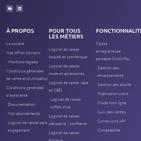
À PROPOS
POUR TOUS
FONCTIONNALIT
LES MÉTIERS
La société
Caisse
Logiciel de caisse
enregistreuse
Nos offres d'emploi
beauté et cosmétique
portable Clictill Pay
Mentions légales
Logiciel de caisse
Gestion des
Conditions générales
mode et accessoires
encaissements
de vente et d'utilisation
Logiciel de caisse vape
Gestion des stocks
Conditions générales
et CBD
Fidélisation client
d'assistance
Logiciel de caisse
Mode hors ligne
Documentation
coffee shop
Suivi des ventes
Nos abonnements
Logiciel de caisse
Connexions API
Logiciel de caisse sans
pâtisserie / confiserie
engagement
Comptabilité
Logiciel de caisse
épicerie