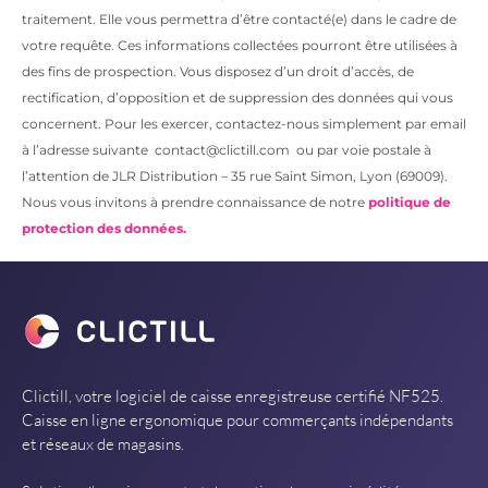
traitement. Elle vous permettra d’être contacté(e) dans le cadre de
votre requête. Ces informations collectées pourront être utilisées à
des fins de prospection. Vous disposez d’un droit d’accès, de
rectification, d’opposition et de suppression des données qui vous
concernent. Pour les exercer, contactez-nous simplement par email
à l’adresse suivante contact@clictill.com ou par voie postale à
l’attention de JLR Distribution – 35 rue Saint Simon, Lyon (69009).
Nous vous invitons à prendre connaissance de notre
politique de
protection des données.
Clictill, votre logiciel de caisse enregistreuse certifié NF525.
Caisse en ligne ergonomique pour commerçants indépendants
et réseaux de magasins.