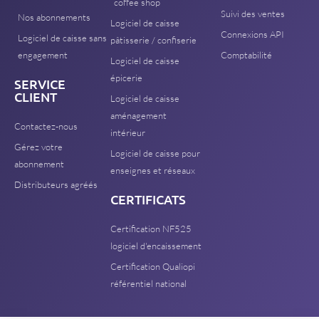
coffee shop
Suivi des ventes
Nos abonnements
Logiciel de caisse
Connexions API
Logiciel de caisse sans
pâtisserie / confiserie
engagement
Comptabilité
Logiciel de caisse
épicerie
SERVICE
CLIENT
Logiciel de caisse
aménagement
Contactez-nous
intérieur
Gérez votre
Logiciel de caisse pour
abonnement
enseignes et réseaux
Distributeurs agréés
CERTIFICATS
Certification NF525
logiciel d'encaissement
Certification Qualiopi
référentiel national