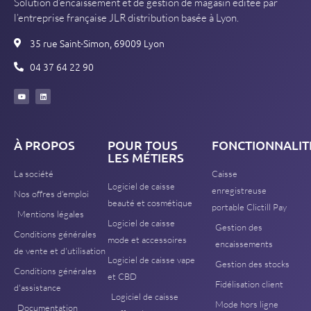
Solution d’encaissement et de gestion de magasin éditée par
l’entreprise française JLR distribution basée à Lyon.
35 rue Saint-Simon, 69009 Lyon
04 37 64 22 90
À PROPOS
POUR TOUS
FONCTIONNALIT
LES MÉTIERS
La société
Caisse
Logiciel de caisse
enregistreuse
Nos offres d'emploi
beauté et cosmétique
portable Clictill Pay
Mentions légales
Logiciel de caisse
Gestion des
Conditions générales
mode et accessoires
encaissements
de vente et d'utilisation
Logiciel de caisse vape
Gestion des stocks
Conditions générales
et CBD
Fidélisation client
d'assistance
Logiciel de caisse
Mode hors ligne
Documentation