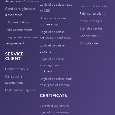
de vente et d'utilisation
Logiciel de caisse vape
Gestion des stocks
Conditions générales
et CBD
Fidélisation client
d'assistance
Logiciel de caisse
Mode hors ligne
Documentation
coffee shop
Suivi des ventes
Nos abonnements
Logiciel de caisse
Connexions API
Logiciel de caisse sans
pâtisserie / confiserie
engagement
Comptabilité
Logiciel de caisse
épicerie
SERVICE
CLIENT
Logiciel de caisse
aménagement
Contactez-nous
intérieur
Gérez votre
Logiciel de caisse pour
abonnement
enseignes et réseaux
Distributeurs agréés
CERTIFICATS
Certification NF525
logiciel d'encaissement