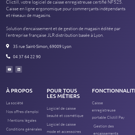
Clictill, votre logiciel de caisse enregistreuse certifié NF525.
Caisse en ligne ergonomique pour commerçants indépendants
et réseaux de magasins.
Solution d’encaissement et de gestion de magasin éditée par
l’entreprise française JLR distribution basée à Lyon.
35 rue Saint-Simon, 69009 Lyon
04 37 64 22 90
À PROPOS
POUR TOUS
FONCTIONNALIT
LES MÉTIERS
La société
Caisse
Logiciel de caisse
enregistreuse
Nos offres d'emploi
beauté et cosmétique
portable Clictill Pay
Mentions légales
Logiciel de caisse
Gestion des
Conditions générales
mode et accessoires
encaissements