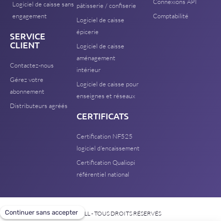
Connexions API
Logiciel de caisse sans
pâtisserie / confiserie
engagement
Comptabilité
Logiciel de caisse
épicerie
SERVICE
CLIENT
Logiciel de caisse
aménagement
Contactez-nous
intérieur
Gérez votre
Logiciel de caisse pour
abonnement
enseignes et réseaux
Distributeurs agréés
CERTIFICATS
Certification NF525
logiciel d'encaissement
Certification Qualiopi
référentiel national
© CLICTILL - TOUS DROITS RÉSERVÉS