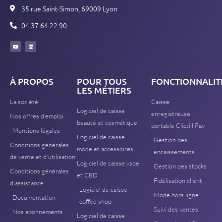
35 rue Saint-Simon, 69009 Lyon
04 37 64 22 90
À PROPOS
POUR TOUS
FONCTIONNALIT
LES MÉTIERS
La société
Caisse
Logiciel de caisse
enregistreuse
Nos offres d'emploi
beauté et cosmétique
portable Clictill Pay
Mentions légales
Logiciel de caisse
Gestion des
Conditions générales
mode et accessoires
encaissements
de vente et d'utilisation
Logiciel de caisse vape
Gestion des stocks
Conditions générales
et CBD
Fidélisation client
d'assistance
Logiciel de caisse
Mode hors ligne
Documentation
coffee shop
Suivi des ventes
Nos abonnements
Logiciel de caisse