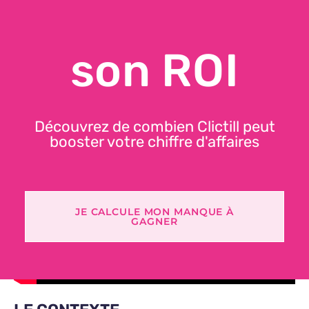
son ROI
Découvrez de combien Clictill peut
booster votre chiffre d'affaires
JE CALCULE MON MANQUE À
GAGNER