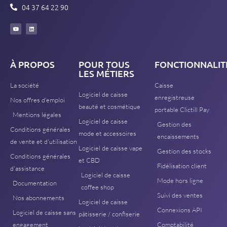
04 37 64 22 90
À PROPOS
POUR TOUS
FONCTIONNALIT
LES MÉTIERS
La société
Caisse
Logiciel de caisse
enregistreuse
Nos offres d'emploi
beauté et cosmétique
portable Clictill Pay
Mentions légales
Logiciel de caisse
Gestion des
Conditions générales
mode et accessoires
encaissements
de vente et d'utilisation
Logiciel de caisse vape
Gestion des stocks
Conditions générales
et CBD
Fidélisation client
d'assistance
Logiciel de caisse
Mode hors ligne
Documentation
coffee shop
Suivi des ventes
Nos abonnements
Logiciel de caisse
Connexions API
Logiciel de caisse sans
pâtisserie / confiserie
engagement
Comptabilité