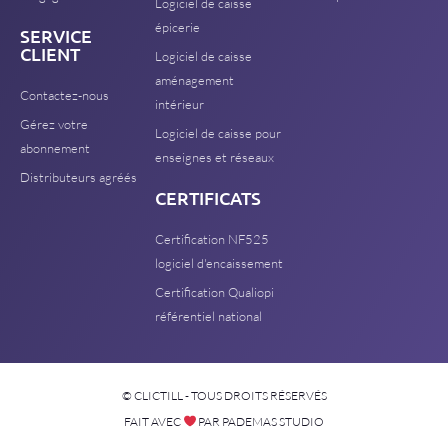
Logiciel de caisse
épicerie
SERVICE
CLIENT
Logiciel de caisse
aménagement
Contactez-nous
intérieur
Gérez votre
Logiciel de caisse pour
abonnement
enseignes et réseaux
Distributeurs agréés
CERTIFICATS
Certification NF525
logiciel d'encaissement
Certification Qualiopi
référentiel national
© CLICTILL - TOUS DROITS RÉSERVÉS
FAIT AVEC
PAR PADEMAS STUDIO