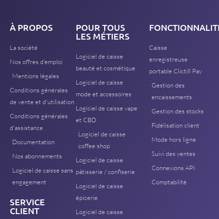
À PROPOS
POUR TOUS
FONCTIONNALIT
LES MÉTIERS
La société
Caisse
Logiciel de caisse
enregistreuse
Nos offres d'emploi
beauté et cosmétique
portable Clictill Pay
Mentions légales
Logiciel de caisse
Gestion des
Conditions générales
mode et accessoires
encaissements
de vente et d'utilisation
Logiciel de caisse vape
Gestion des stocks
Conditions générales
et CBD
Fidélisation client
d'assistance
Logiciel de caisse
Mode hors ligne
Documentation
coffee shop
Suivi des ventes
Nos abonnements
Logiciel de caisse
Connexions API
Logiciel de caisse sans
pâtisserie / confiserie
engagement
Comptabilité
Logiciel de caisse
épicerie
SERVICE
CLIENT
Logiciel de caisse