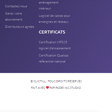
aménagement
Contactez-nous
intérieur
Gérez votre
Logiciel de caisse pour
abonnement
enseignes et réseaux
Distributeurs agréés
CERTIFICATS
Certification NF525
logiciel d'encaissement
Certification Qualiopi
référentiel national
© CLICTILL - TOUS DROITS RÉSERVÉS
FAIT AVEC
PAR PADEMAS STUDIO