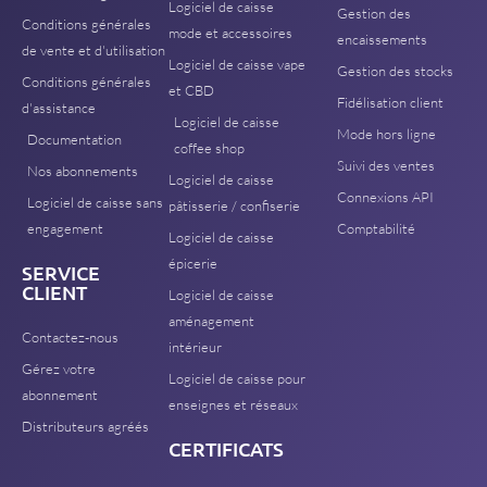
Logiciel de caisse
Gestion des
Conditions générales
mode et accessoires
encaissements
de vente et d'utilisation
Logiciel de caisse vape
Gestion des stocks
Conditions générales
et CBD
Fidélisation client
d'assistance
Logiciel de caisse
Mode hors ligne
Documentation
coffee shop
Suivi des ventes
Nos abonnements
Logiciel de caisse
Connexions API
Logiciel de caisse sans
pâtisserie / confiserie
engagement
Comptabilité
Logiciel de caisse
épicerie
SERVICE
CLIENT
Logiciel de caisse
aménagement
Contactez-nous
intérieur
Gérez votre
Logiciel de caisse pour
abonnement
enseignes et réseaux
Distributeurs agréés
CERTIFICATS