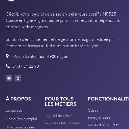
Clictill, votre logiciel de caisse enregistreuse certifié NF525.
Caisse en ligne ergonomique pour commerçants indépendants
et réseaux de magasins.
Solution d’encaissement et de gestion de magasin éditée par
l’entreprise française JLR distribution basée à Lyon.
35 rue Saint-Simon, 69009 Lyon
04 37 64 22 90
À PROPOS
POUR TOUS
FONCTIONNALIT
LES MÉTIERS
La société
Caisse
Logiciel de caisse
enregistreuse
Nos offres d'emploi
beauté et cosmétique
portable Clictill Pay
Mentions légales