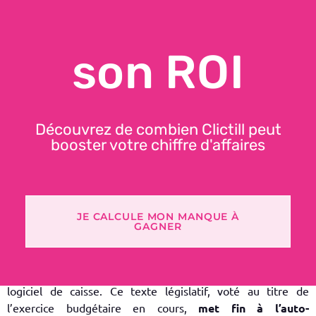
CERTIFICATION DES
son ROI
LOGICIELS DE CAISSE
CE QUE DIT LA LOI, CE QUE
Découvrez de combien Clictill peut
CELA CHANGE POUR VOTRE
booster votre chiffre d'affaires
ENTREPRISE
JE CALCULE MON MANQUE À
GAGNER
L’article 88 du projet de
Loi de Finances 2025
introduit un
dispositif fiscal
majeur pour les professionnels utilisant un
logiciel de caisse. Ce
t
exte législatif
, voté au titre de
l’
exercice budgétaire
en cours,
met fin à
l’
auto-