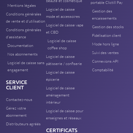
beauté et cosmétique
portable Clictill Pay
Mentions légales
Logiciel de caisse
Gestion des
Conditions générales
mode et accessoires
encaissements
de vente et d'utilisation
Logiciel de caisse vape
Gestion des stocks
Conditions générales
et CBD
Fidélisation client
d'assistance
Logiciel de caisse
Mode hors ligne
Documentation
coffee shop
Suivi des ventes
Nos abonnements
Logiciel de caisse
Connexions API
Logiciel de caisse sans
pâtisserie / confiserie
engagement
Comptabilité
Logiciel de caisse
épicerie
SERVICE
CLIENT
Logiciel de caisse
aménagement
Contactez-nous
intérieur
Gérez votre
Logiciel de caisse pour
abonnement
enseignes et réseaux
Distributeurs agréés
CERTIFICATS