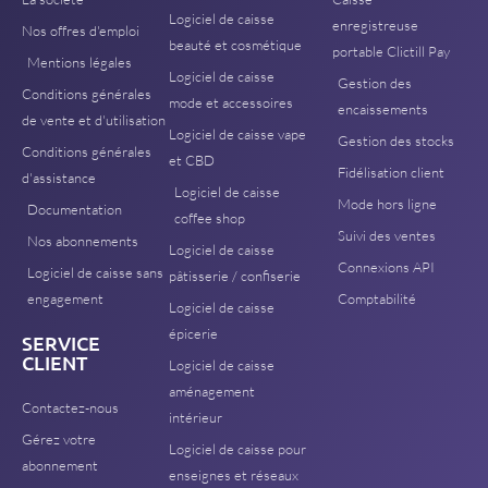
Logiciel de caisse
enregistreuse
Nos offres d'emploi
beauté et cosmétique
portable Clictill Pay
Mentions légales
Logiciel de caisse
Gestion des
Conditions générales
mode et accessoires
encaissements
de vente et d'utilisation
Logiciel de caisse vape
Gestion des stocks
Conditions générales
et CBD
Fidélisation client
d'assistance
Logiciel de caisse
Mode hors ligne
Documentation
coffee shop
Suivi des ventes
Nos abonnements
Logiciel de caisse
Connexions API
Logiciel de caisse sans
pâtisserie / confiserie
engagement
Comptabilité
Logiciel de caisse
épicerie
SERVICE
CLIENT
Logiciel de caisse
aménagement
Contactez-nous
intérieur
Gérez votre
Logiciel de caisse pour
abonnement
enseignes et réseaux