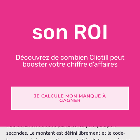
Avec
le logiciel de caisse
Clictill
,
créez, suivez et encaissez
vos cartes cadeaux en toute simplicité
. De l’émission à
l’utilisation, tout est automatisé pour offrir à vos clients une
son ROI
expérience fluide, sécurisée et personnalisée.
Découvrez de combien Clictill peut
booster votre chiffre d'affaires
LES AVANTAGES DES CARTES
CADEAUX
JE CALCULE MON MANQUE À
GAGNER
Génération instantanée
: émettez un bon ou une carte
cadeau directement depuis la caisse, en quelques
secondes. Le montant est défini librement et le code-