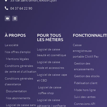
04 37 64 22 90
À PROPOS
POUR TOUS
FONCTIONNALIT
LES MÉTIERS
La société
Caisse
Logiciel de caisse
enregistreuse
Nos offres d'emploi
beauté et cosmétique
portable Clictill Pay
Mentions légales
Logiciel de caisse
Gestion des
Conditions générales
mode et accessoires
encaissements
de vente et d'utilisation
Logiciel de caisse vape
Gestion des stocks
Conditions générales
et CBD
Fidélisation client
d'assistance
Logiciel de caisse
Mode hors ligne
Documentation
coffee shop
Suivi des ventes
Nos abonnements
Logiciel de caisse
Connexions API
Logiciel de caisse sans
pâtisserie / confiserie