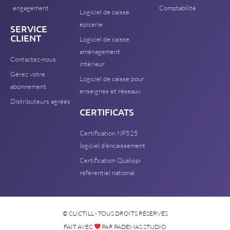
engagement
Comptabilité
Logiciel de caisse
épicerie
SERVICE
CLIENT
Logiciel de caisse
aménagement
Contactez-nous
intérieur
Gérez votre
Logiciel de caisse pour
abonnement
enseignes et réseaux
Distributeurs agréés
CERTIFICATS
Certification NF525
logiciel d'encaissement
Certification Qualiopi
référentiel national
© CLICTILL - TOUS DROITS RÉSERVÉS
FAIT AVEC
PAR PADEMAS STUDIO