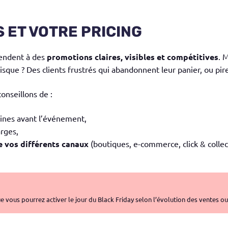
S ET VOTRE PRICING
ttendent à des
promotions claires, visibles et compétitives
. 
sque ? Des clients frustrés qui abandonnent leur panier, ou pire
onseillons de :
ines avant l’événement,
rges,
e vos différents canaux
(boutiques, e-commerce, click & collec
 vous pourrez activer le jour du Black Friday selon l’évolution des ventes o