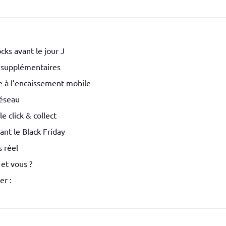
ocks avant le jour J
es supplémentaires
e à l’encaissement mobile
réseau
e click & collect
ant le Black Friday
 réel
 et vous ?
er :