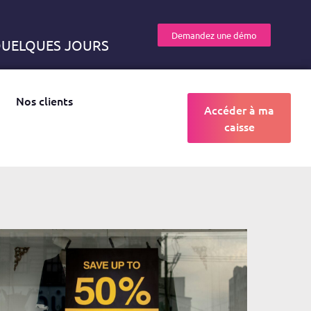
Demandez une démo
 QUELQUES JOURS
Nos clients
Accéder à ma
caisse