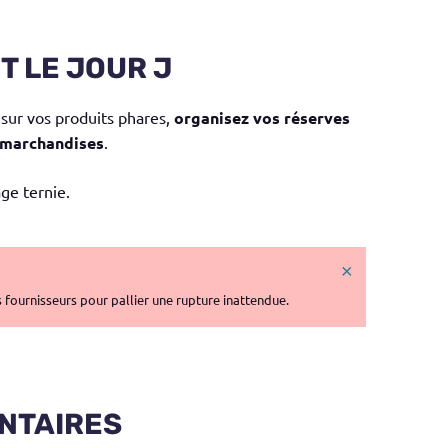
T LE JOUR J
 sur vos produits phares,
organisez vos réserves
e marchandises
.
ge ternie.
×
 fournisseurs pour pallier une rupture inattendue.
ENTAIRES