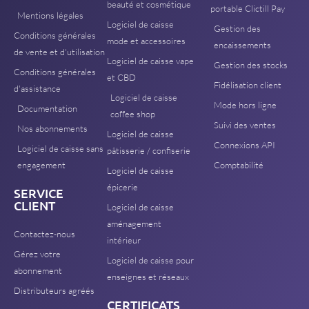
beauté et cosmétique
portable Clictill Pay
Mentions légales
Logiciel de caisse
Gestion des
Conditions générales
mode et accessoires
encaissements
de vente et d'utilisation
Logiciel de caisse vape
Gestion des stocks
Conditions générales
et CBD
Fidélisation client
d'assistance
Logiciel de caisse
Mode hors ligne
Documentation
coffee shop
Suivi des ventes
Nos abonnements
Logiciel de caisse
Connexions API
Logiciel de caisse sans
pâtisserie / confiserie
engagement
Comptabilité
Logiciel de caisse
épicerie
SERVICE
CLIENT
Logiciel de caisse
aménagement
Contactez-nous
intérieur
Gérez votre
Logiciel de caisse pour
abonnement
enseignes et réseaux
Distributeurs agréés
CERTIFICATS