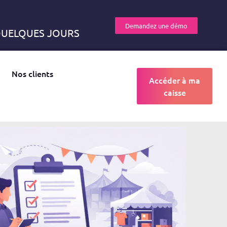
Demandez une démo
 QUELQUES JOURS
Nos clients
Accéder à ma
caisse