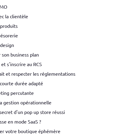
FOMO
c la clientèle
produits
résorerie
 design
er son business plan
 et s'inscrire au RCS
it et respecter les réglementations
n courte durée adapté
eting percutante
 la gestion opérationnelle
 secret d'un pop up store réussi
isse en mode SaaS ?
ster votre boutique éphémère