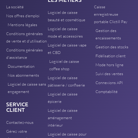
La société
Caisse
Logiciel de caisse
enregistreuse
Nos offres d'emploi
beauté et cosmétique
portable Clictill Pay
Mentions légales
Logiciel de caisse
Gestion des
Conditions générales
mode et accessoires
encaissements
de vente et d'utilisation
Logiciel de caisse vape
Gestion des stocks
Conditions générales
et CBD
Fidélisation client
d'assistance
Logiciel de caisse
Mode hors ligne
Documentation
coffee shop
Suivi des ventes
Nos abonnements
Logiciel de caisse
Connexions API
Logiciel de caisse sans
pâtisserie / confiserie
engagement
Comptabilité
Logiciel de caisse
épicerie
SERVICE
CLIENT
Logiciel de caisse
aménagement
Contactez-nous
intérieur
Gérez votre
Logiciel de caisse pour