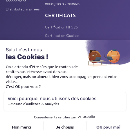
abonnement
enseignes et réseaux
Distributeurs agréés
CERTIFICATS
Certification NF525
Certification Qualiopi
référentiel national
© CLICTILL - TOUS DROITS RÉSERVÉS
FAIT AVEC
PAR PADEMAS STUDIO