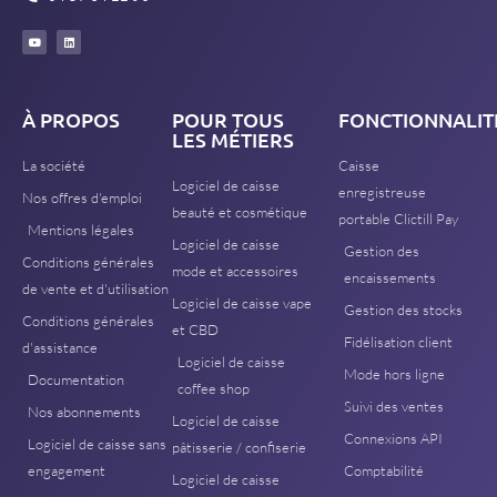
À PROPOS
POUR TOUS
FONCTIONNALIT
LES MÉTIERS
La société
Caisse
Logiciel de caisse
enregistreuse
Nos offres d'emploi
beauté et cosmétique
portable Clictill Pay
Mentions légales
Logiciel de caisse
Gestion des
Conditions générales
mode et accessoires
encaissements
de vente et d'utilisation
Logiciel de caisse vape
Gestion des stocks
Conditions générales
et CBD
Fidélisation client
d'assistance
Logiciel de caisse
Mode hors ligne
Documentation
coffee shop
Suivi des ventes
Nos abonnements
Logiciel de caisse
Connexions API
Logiciel de caisse sans
pâtisserie / confiserie
engagement
Comptabilité
Logiciel de caisse