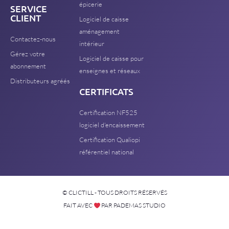
épicerie
SERVICE
CLIENT
Logiciel de caisse
aménagement
Contactez-nous
intérieur
Gérez votre
Logiciel de caisse pour
abonnement
enseignes et réseaux
Distributeurs agréés
CERTIFICATS
Certification NF525
logiciel d'encaissement
Certification Qualiopi
référentiel national
© CLICTILL - TOUS DROITS RÉSERVÉS
FAIT AVEC
PAR PADEMAS STUDIO