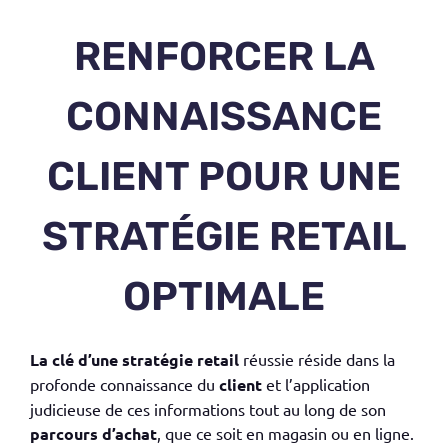
RENFORCER LA
CONNAISSANCE
CLIENT POUR UNE
STRATÉGIE RETAIL
OPTIMALE
La clé d’une stratégie
retail
réussie réside dans la
profonde connaissance du
client
et l’application
judicieuse de ces informations tout au long de son
parcours d’achat
, que ce soit en
magasin
ou en ligne.