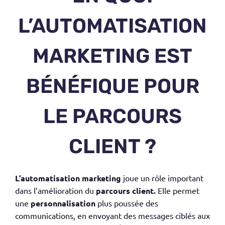
L’AUTOMATISATION
MARKETING EST
BÉNÉFIQUE POUR
LE PARCOURS
CLIENT ?
L’automatisation marketing
joue un rôle important
dans l’amélioration du
parcours client.
Elle permet
une
personnalisation
plus poussée des
communications, en envoyant des messages ciblés aux