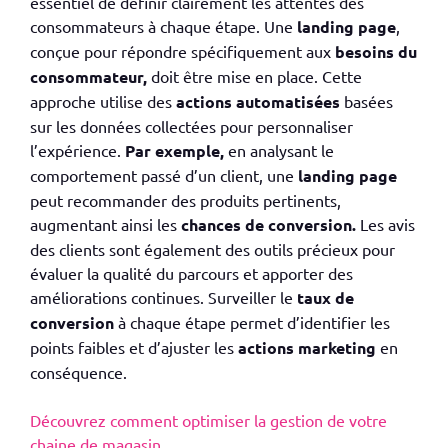
essentiel de définir clairement les attentes des
consommateurs à chaque étape. Une
landing page
,
conçue pour répondre spécifiquement aux
besoins du
c
onsommateur
,
doit être mise en place
. Cette
approche utilise des
actions automatisées
basées
sur les données collectées pour
personnaliser
l’expérience
.
Par exemple
,
en analysant le
comportement passé d’un client,
une
landing page
peut recommander des produits pertinents,
augmentant ainsi les
chances de
conversion
.
Les
avis
des clients
sont également des outils précieux pour
évaluer la
qualité du parcours
et apporter des
améliorations continues. Surveiller le
taux de
conversion
à chaque étape permet d’identifier les
points faibles et d’ajuster les
actions marketing
en
conséquence.
Découvrez comment optimiser
la gestion de votre
chaine de magasin.