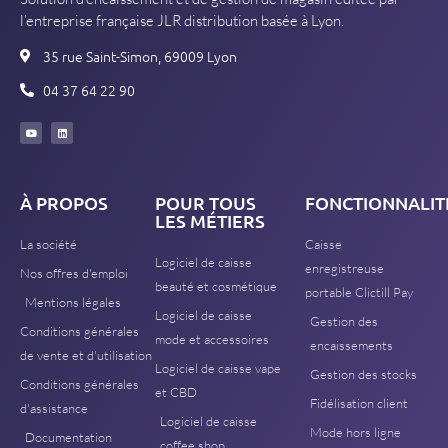
l’entreprise française JLR distribution basée à Lyon.
35 rue Saint-Simon, 69009 Lyon
04 37 64 22 90
À PROPOS
POUR TOUS
FONCTIONNALIT
LES MÉTIERS
La société
Caisse
Logiciel de caisse
enregistreuse
Nos offres d'emploi
beauté et cosmétique
portable Clictill Pay
Mentions légales
Logiciel de caisse
Gestion des
Conditions générales
mode et accessoires
encaissements
de vente et d'utilisation
Logiciel de caisse vape
Gestion des stocks
Conditions générales
et CBD
Fidélisation client
d'assistance
Logiciel de caisse
Mode hors ligne
Documentation
coffee shop