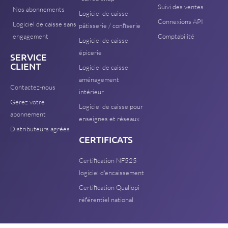
Suivi des ventes
Nos abonnements
Logiciel de caisse
Connexions API
Logiciel de caisse sans
pâtisserie / confiserie
engagement
Comptabilité
Logiciel de caisse
épicerie
SERVICE
CLIENT
Logiciel de caisse
aménagement
Contactez-nous
intérieur
Gérez votre
Logiciel de caisse pour
abonnement
enseignes et réseaux
Distributeurs agréés
CERTIFICATS
Certification NF525
logiciel d'encaissement
Certification Qualiopi
référentiel national