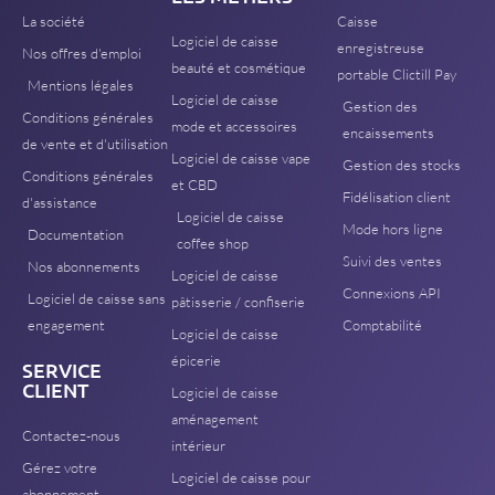
La société
Caisse
Logiciel de caisse
enregistreuse
Nos offres d'emploi
beauté et cosmétique
portable Clictill Pay
Mentions légales
Logiciel de caisse
Gestion des
Conditions générales
mode et accessoires
encaissements
de vente et d'utilisation
Logiciel de caisse vape
Gestion des stocks
Conditions générales
et CBD
Fidélisation client
d'assistance
Logiciel de caisse
Mode hors ligne
Documentation
coffee shop
Suivi des ventes
Nos abonnements
Logiciel de caisse
Connexions API
Logiciel de caisse sans
pâtisserie / confiserie
engagement
Comptabilité
Logiciel de caisse
épicerie
SERVICE
CLIENT
Logiciel de caisse
aménagement
Contactez-nous
intérieur
Gérez votre
Logiciel de caisse pour
abonnement