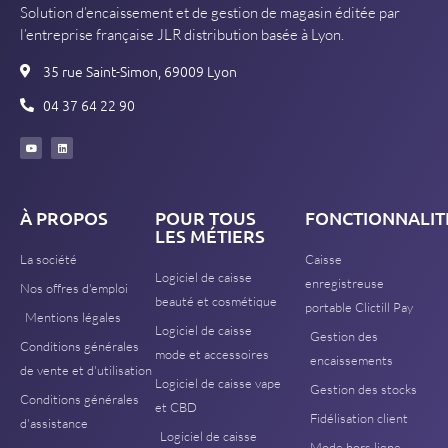
Solution d’encaissement et de gestion de magasin éditée par
l’entreprise française JLR distribution basée à Lyon.
35 rue Saint-Simon, 69009 Lyon
04 37 64 22 90
À PROPOS
POUR TOUS
FONCTIONNALIT
LES MÉTIERS
La société
Caisse
Logiciel de caisse
enregistreuse
Nos offres d'emploi
beauté et cosmétique
portable Clictill Pay
Mentions légales
Logiciel de caisse
Gestion des
Conditions générales
mode et accessoires
encaissements
de vente et d'utilisation
Logiciel de caisse vape
Gestion des stocks
Conditions générales
et CBD
Fidélisation client
d'assistance
Logiciel de caisse
Mode hors ligne