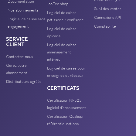
Documentation
coffee shop
Suivi des ventes
Nos abonnements
Logiciel de caisse
Connexions API
Logiciel de caisse sans
pâtisserie / confiserie
engagement
Comptabilité
Logiciel de caisse
épicerie
SERVICE
CLIENT
Logiciel de caisse
aménagement
Contactez-nous
intérieur
Gérez votre
Logiciel de caisse pour
abonnement
enseignes et réseaux
Distributeurs agréés
CERTIFICATS
Certification NF525
logiciel d'encaissement
Certification Qualiopi
référentiel national