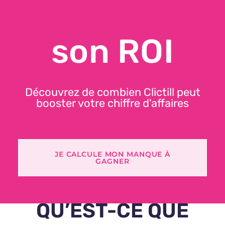
son ROI
Le clienteling : une
stratégie gagnante pour
Découvrez de combien Clictill peut
fidéliser sa clientèle
booster votre chiffre d'affaires
JE CALCULE MON MANQUE À
GAGNER
LE CLIENTELING,
QU’EST-CE QUE